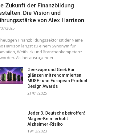
ie Zukunft der Finanzbildung
estalten: Die Vision und
ührungsstärke von Alex Harrison
/07/2025
 heutigen Finanzbildungssektor ist der Name
ex Harrison längst zu einem Synonym für
novation, Weitblick und Branchenkompetenz
worden. Als herausragender...
Geekvape und Geek Bar
glänzen mit renommierten
MUSE- und European Product
Design Awards
21/01/2025
Jeder 3. Deutsche betroffen!
Magen-Keim erhöht
Alzheimer-Risiko
19/12/2023