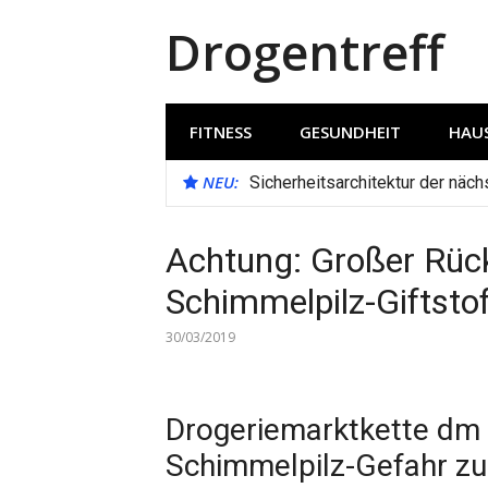
Direkt
Drogentreff
zum
Inhalt
FITNESS
GESUNDHEIT
HAUS
NEU:
Sicherheitsarchitektur der näc
Achtung: Großer Rück
Schimmelpilz-Giftsto
30/03/2019
Drogeriemarktkette dm
Schimmelpilz-Gefahr zu