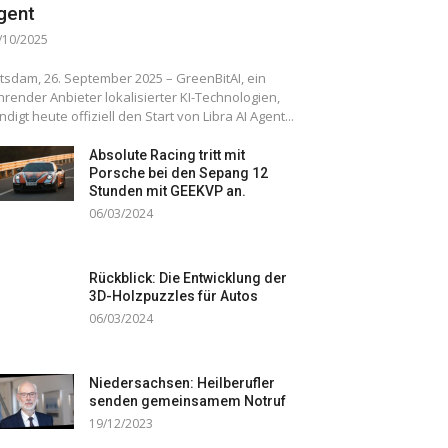
gent
/10/2025
tsdam, 26. September 2025 – GreenBitAI, ein
hrender Anbieter lokalisierter KI-Technologien,
ndigt heute offiziell den Start von Libra AI Agent...
Absolute Racing tritt mit
Porsche bei den Sepang 12
Stunden mit GEEKVP an.
06/03/2024
Rückblick: Die Entwicklung der
3D-Holzpuzzles für Autos
06/03/2024
Niedersachsen: Heilberufler
senden gemeinsamem Notruf
19/12/2023