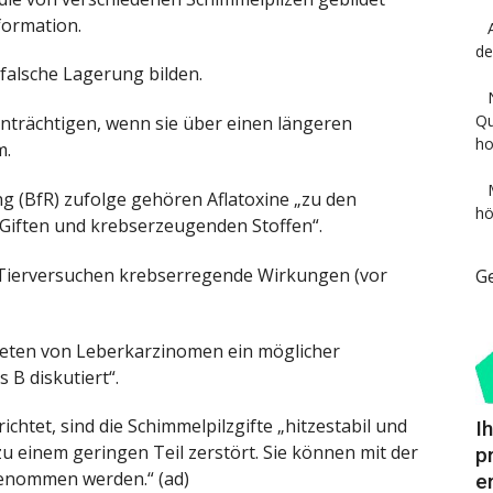
formation.
de
falsche Lagerung bilden.
Qu
inträchtigen, wenn sie über einen längeren
ho
m.
g (BfR) zufolge gehören Aflatoxine „zu den
hö
Giften und krebserzeugenden Stoffen“.
 Tierversuchen krebserregende Wirkungen (vor
G
eten von Leberkarzinomen ein möglicher
B diskutiert“.
ichtet, sind die Schimmelpilzgifte „hitzestabil und
I
 einem geringen Teil zerstört. Sie können mit der
p
genommen werden.“ (ad)
e