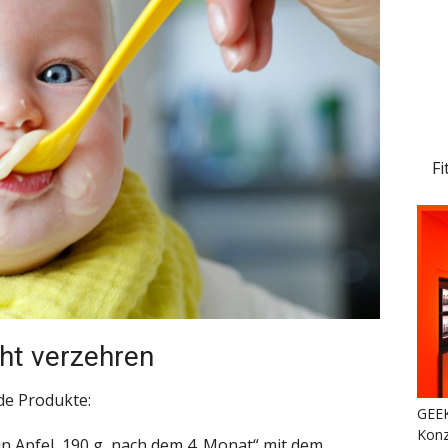
Fi
ht verzehren
de Produkte:
GEEK
Konz
n Apfel, 190 g, nach dem 4. Monat“ mit dem