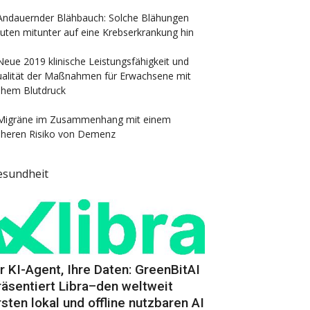
Andauernder Blähbauch: Solche Blähungen
uten mitunter auf eine Krebserkrankung hin
Neue 2019 klinische Leistungsfähigkeit und
alität der Maßnahmen für Erwachsene mit
hem Blutdruck
Migräne im Zusammenhang mit einem
heren Risiko von Demenz
esundheit
hr KI-Agent, Ihre Daten: GreenBitAI
räsentiert Libra–den weltweit
rsten lokal und offline nutzbaren AI