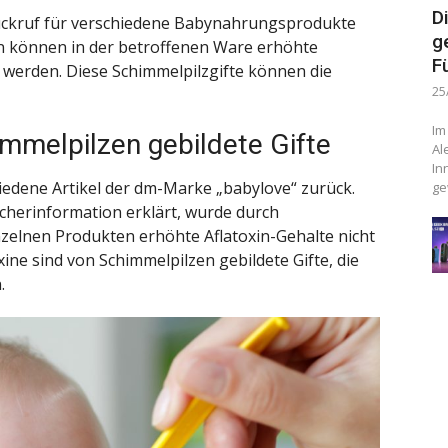
D
ückruf für verschiedene Babynahrungsprodukte
g
 können in der betroffenen Ware erhöhte
F
 werden. Diese Schimmelpilzgifte können die
25
Im
mmelpilzen gebildete Gifte
Al
In
iedene Artikel der dm-Marke „babylove“ zurück.
ge
herinformation erklärt, wurde durch
inzelnen Produkten erhöhte Aflatoxin-Gehalte nicht
ne sind von Schimmelpilzen gebildete Gifte, die
.