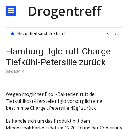
Direkt
Drogentreff
zum
Inhalt
Sicherheitsarchitektur der nächsten Generation: JARXE kombiniert Multi-Wallet und MPC als Schutzschild für digitales Vertrauen
Hamburg: Iglo ruft Charge
Tiefkühl-Petersilie zurück
06/04/2019
Wegen möglicher E.coli-Bakterien ruft der
Tiefkühlkost-Hersteller Iglo vorsorglich eine
bestimmte Charge „Petersilie 40g“ zurück.
Es handle sich um das Produkt mit dem
Mindesthaltbarkeitsdatum 12.2019 und der Codierung