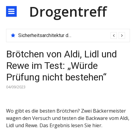
Direkt
Drogentreff
zum
Inhalt
Sicherheitsarchitektur der nächsten Generation: JARXE kombiniert Multi-Wallet und MPC als Schutzschild für digitales Vertrauen
Brötchen von Aldi, Lidl und
Rewe im Test: „Würde
Prüfung nicht bestehen“
04/09/2023
Wo gibt es die besten Brötchen? Zwei Bäckermeister
wagen den Versuch und testen die Backware vom Aldi,
Lidl und Rewe. Das Ergebnis lesen Sie hier.